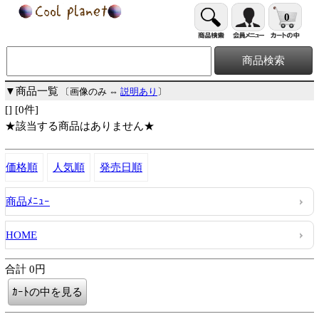
0
▼商品一覧
〔画像のみ ⇔
説明あり
〕
[] [0件]
★該当する商品はありません★
価格順
人気順
発売日順
商品ﾒﾆｭｰ
HOME
合計 0円