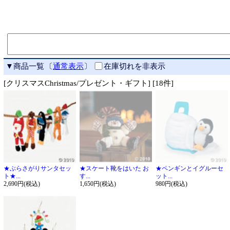
▼商品一覧
〔
通常表示
〕
在庫切れを非表示
[クリスマスChristmas/プレゼント・ギフト] [18件]
★ぶらさがりサンタセッ
★スケート靴をはいた お
★ペンギンとイグルーセ
ト★...
す...
ット...
2,690円(税込)
1,650円(税込)
980円(税込)