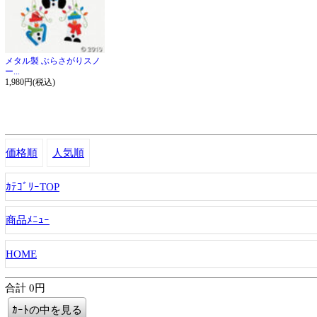
メタル製 ぶらさがりスノ
ー...
1,980円(税込)
価格順
人気順
ｶﾃｺﾞﾘｰTOP
商品ﾒﾆｭｰ
HOME
合計 0円