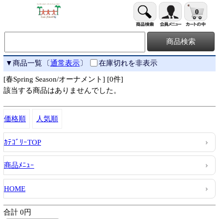
0
▼商品一覧
〔
通常表示
〕
在庫切れを非表示
[春Spring Season/オーナメント] [0件]
該当する商品はありませんでした。
価格順
人気順
ｶﾃｺﾞﾘｰTOP
商品ﾒﾆｭｰ
HOME
合計 0円