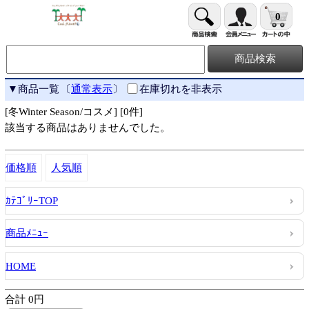
0
▼商品一覧
〔
通常表示
〕
在庫切れを非表示
[冬Winter Season/コスメ] [0件]
該当する商品はありませんでした。
価格順
人気順
ｶﾃｺﾞﾘｰTOP
商品ﾒﾆｭｰ
HOME
合計 0円