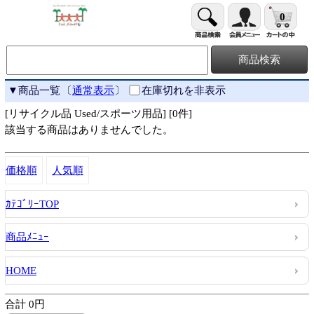
0
▼商品一覧
〔
通常表示
〕
在庫切れを非表示
[リサイクル品 Used/スポーツ用品] [0件]
該当する商品はありませんでした。
価格順
人気順
ｶﾃｺﾞﾘｰTOP
商品ﾒﾆｭｰ
HOME
合計 0円