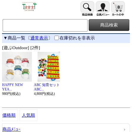
0
▼商品一覧
〔
通常表示
〕
在庫切れを非表示
[遊ぶOutdoor] [2件]
HAPPY NEW
ABC 知育セット
YEA...
ABC...
980円(税込)
4,800円(税込)
価格順
人気順
商品ﾒﾆｭｰ